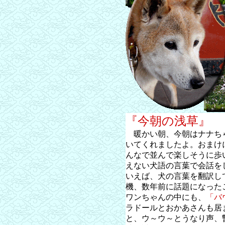
『今朝の浅草』
暖かい朝、今朝はナナち
いてくれましたよ。おまけ
んなで並んで楽しそうに歩
えない犬語の言葉で会話を
いえば、犬の言葉を翻訳し
機、数年前に話題になった
ワンちゃんの中にも、
「バ
ラドールとおかあさんも居
と、ウ～ウ～とうなり声、