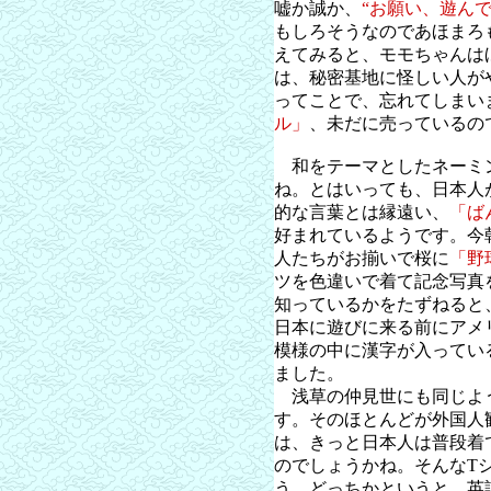
嘘か誠か、
“お願い、遊んで
もしろそうなのであほまろ
えてみると、モモちゃんは
は、秘密基地に怪しい人が
ってことで、忘れてしまい
ル」
、未だに売っているの
和をテーマとしたネーミ
ね。とはいっても、日本人
的な言葉とは縁遠い、
「ば
好まれているようです。今
人たちがお揃いで桜に
「野
ツを色違いで着て記念写真
知っているかをたずねると
日本に遊びに来る前にアメ
模様の中に漢字が入ってい
ました。
浅草の仲見世にも同じよう
す。そのほとんどが外国人
は、きっと日本人は普段着
のでしょうかね。そんなT
う。どっちかというと、英