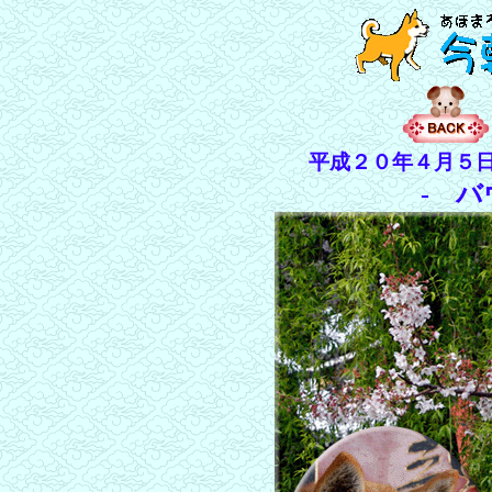
平成２０年４月５
- バ