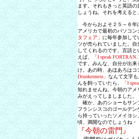
ます。それもきっと英語の
しょうね。それを考えると
今からおよそ２５～６年
アメリカで最初のパソコン
タフェア」
に毎年参加して
ツが売られていました。自
してくれるのです。言語と
えば、
「I speak FORTRAN
です。みんな、自分が出来
け。あの時、あほあろはコ
Drunkenness」
なんて文字も
んを飼っていたら、
「I spe
知れませんね。今朝のアメ
みがえってしましました。
確か、あのショーもサン
フランシスコのゴールデン
ら持っていったソメイヨシ
頃、満開なのでしょうね・
『今朝の雷門』