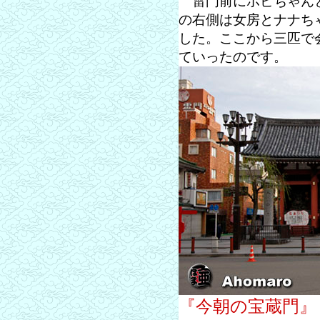
雷門前にボビちゃんと
の右側は女房とナナち
した。ここから三匹で
ていったのです。
『今朝の宝蔵門』