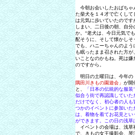
今朝お会いしたおばちゃ
た柴犬を１４才で亡くして
は元気に歩いていたのです
しまい、二日後の朝、自分
か。“老犬は、今日元気で
配そうに、そして懐かしそ
でも、ハニーちゃんのよう
も眠ったまま召された方が
いことなのかもね。死は嫌
のですから。
明日の土曜日は、今年の
隅田川きもの園遊会」
が開
と、
「日本の伝統的な服装
似合う街で再認識していた
だけでなく、初心者の人も
つかのイベントに参加いた
は、着物を着てお花見とい
ができます。この日の浅草
イベントの会場は、浅草
で、きもの女王撮影会、琴