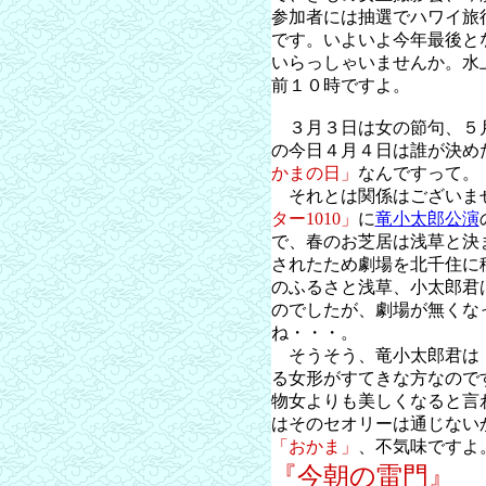
参加者には抽選でハワイ旅
です。いよいよ今年最後と
いらっしゃいませんか。水
前１０時ですよ。
３月３日は女の節句、５
の今日４月４日は誰が決め
かまの日」
なんですって。
それとは関係はございま
ター1010」
に
竜小太郎公演
で、春のお芝居は浅草と決
されたため劇場を北千住に
のふるさと浅草、小太郎君
のでしたが、劇場が無くな
ね・・・。
そうそう、竜小太郎君は
る女形がすてきな方なので
物女よりも美しくなると言
はそのセオリーは通じない
「おかま」
、不気味ですよ
『今朝の雷門』