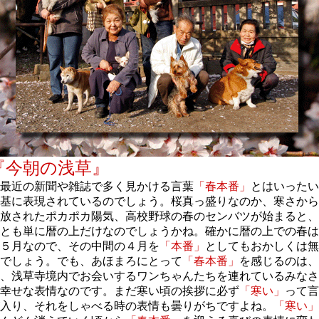
『今朝の浅草』
最近の新聞や雑誌で多く見かける言葉
「春本番」
とはいったい
基に表現されているのでしょう。桜真っ盛りなのか、寒さから
放されたポカポカ陽気、高校野球の春のセンバツが始まると、
とも単に暦の上だけなのでしょうかね。確かに暦の上での春は
５月なので、その中間の４月を
「本番」
としてもおかしくは無
でしょう。でも、あほまろにとって
「春本番」
を感じるのは、
、浅草寺境内でお会いするワンちゃんたちを連れているみなさ
幸せな表情なのです。まだ寒い頃の挨拶に必ず
「寒い」
って言
入り、それをしゃべる時の表情も曇りがちですよね。
「寒い」