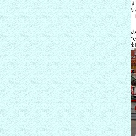
ま
い
の
で
朝