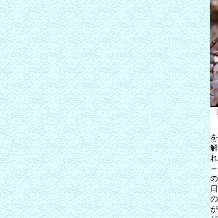
を
解
れ
～
の
日
の
が