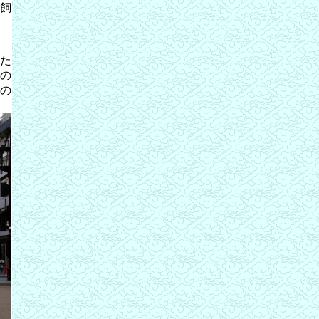
飼
た
の
の