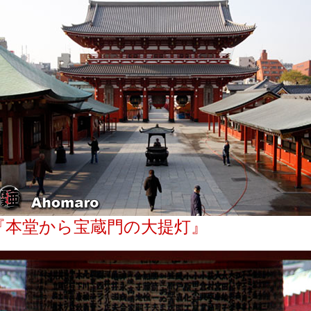
『本堂から宝蔵門の大提灯』