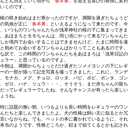
んどん消えていく頃から
「春本番」
を迎える喜びの表情に変わ
いくのです。
桜の咲き始めはまだ寒かったのですが、満開を過ぎたちょうど
の気候が正に
「春本番」
といえるようになって来たのです。今
、いつものワンちゃんたちが浅草神社の桜の下に集まってきま
。あほまろとモモちゃんは、同じ頃にやって来るワンちゃんた
しか境内でお会いすることはできませんけど、たまに時間を違
と初めてお会いするワンちゃんばかりってこともあるのです。
な訳で、この時間のワンちゃんたちをあほまろは「浅草日記の
ュラー」と思っているのですよ。
今朝は、満開からちょっとだけ過ぎたソメイヨシノの下にレギ
ーの一部が揃って記念写真を撮ってきました。これに、ランデ
、モナカ、メグ、チョロ、ロッタ、バビ、ボビ、ポンタ、ゴン
、ゼロ、ハナ、リュウ・・・、そうそう、まだ赤ちゃんの龍ち
だってレギュラーでしたね。そんなチャンスが有ったら楽しい
ょうね。
特に話題の無い朝、いつもよりも長い時間をレギュラーのワン
んたちと楽しんできましたよ。犬の性格は飼い主に似るとか冗
言いながらね。でも、ペットの本に書かれているように、それ
本当のようです。性格どころか、顔まで似てくるとかも記され