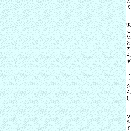
ど
て
頃
も
た
と
る
ん
ギ
ラ
ィ
タ
ん
し
ゃ
を
て