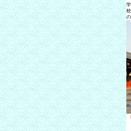
学
校
の