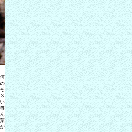
何
の
そ
３
い
毎
ん
葉
が