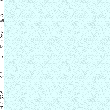
っ
今
朝
し
ち
え
そ
レ
ュ
ゃ
で
ち
談
っ
て