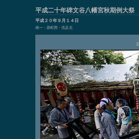
平成二十年碑文谷八幡宮秋期例大祭
平成２０年９月１４日
南一・原町西・洗足北