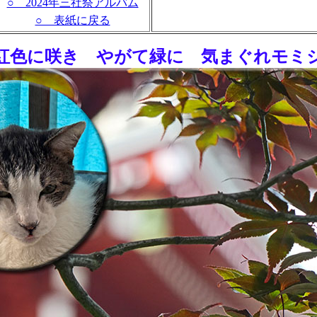
○ 2024年三社祭アルバム
○ 表紙に戻る
 紅色に咲き やがて緑に 気まぐれモミジ