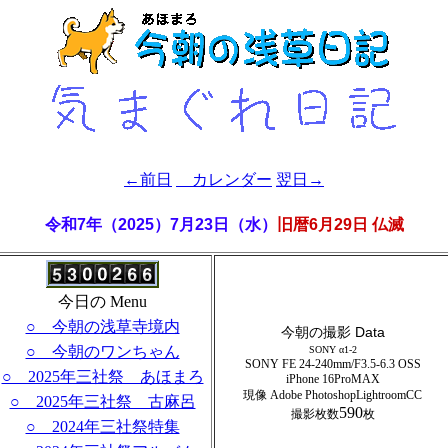
←前日
カレンダー
翌日→
令和7年（2025）7月23日（水）
旧暦6月29日 仏滅
今日の Menu
○ 今朝の浅草寺境内
今朝の撮影 Data
○ 今朝のワンちゃん
SONY α1-2
SONY FE 24-240mm/F3.5-6.3 OSS
○ 2025年三社祭 あほまろ
iPhone 16ProMAX
現像 Adobe PhotoshopLightroomCC
○ 2025年三社祭 古麻呂
590
撮影枚数
枚
○ 2024年三社祭特集