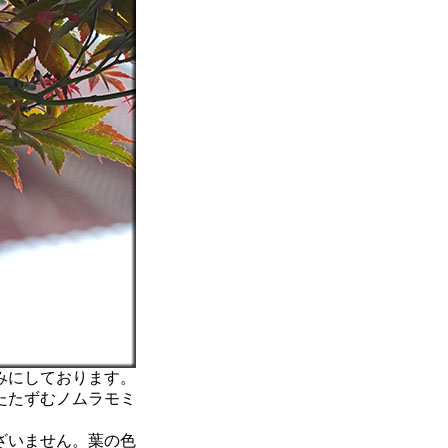
みにしております。
たたずむノムラモミ
ざいません。葉の色