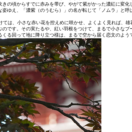
吹きの頃からすでに赤みを帯び、やがて紫がかった濃紅に変化
な姿ゆえ、「濃紫（のうむら）」の名が転じて「ノムラ」と呼
けては、小さな赤い花を控えめに咲かせ、よくよく見れば、雄
ぶのです。その実たるや、紅い羽根をつけて、まるで小さなブ
るくる回って地に降り立つ様は、まるで空から届く恋文のよう