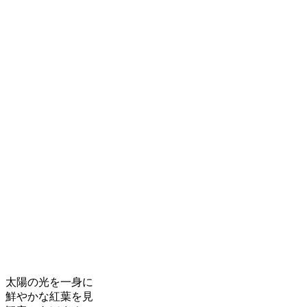
、太陽の光を一身に
、鮮やかな紅葉を見