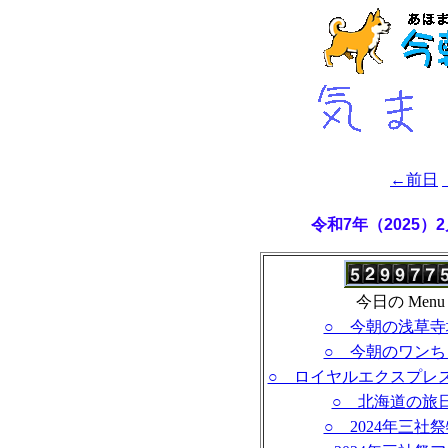
←前日
令和7年（2025）
今日の Menu
○ 今朝の浅草寺
○ 今朝のワンち
○ ロイヤルエクスプレ
○ 北海道の旅
○ 2024年三社