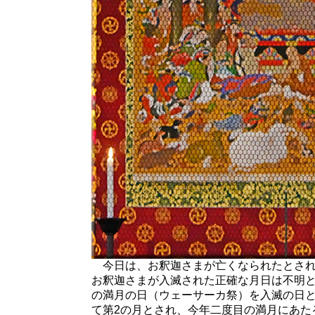
今日は、お釈迦さまが亡くなられたとされ
お釈迦さまが入滅された正確な月日は不明
の満月の日（ウェーサーカ祭）を入滅の日
て第2の月とされ、今年二度目の満月にあた