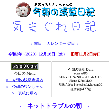
←前日
カレンダー
翌日→
令和2年（2020）12月16日（水）
旧暦11月2日赤口
今朝の撮影 Data
今日の Menu
α7R3
SONY
SONY FE 24-240mm/F3.5-6.3 OSS
○ 今朝の浅草寺境内
iPhone 1
2
Pro MAX
現像 Adobe PhotoshopLightroomCC
○ 今朝のワンちゃん
437
撮影枚数
枚
○ 表紙に戻る
- ネットトラブルの朝 -