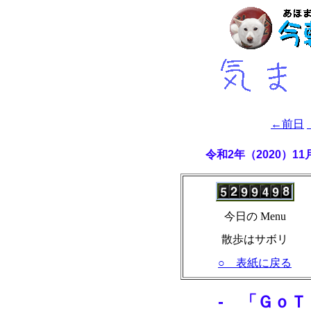
←前日
令和2年（2020）1
今日の Menu
散歩はサボリ
○ 表紙に戻る
- 「ＧｏＴ