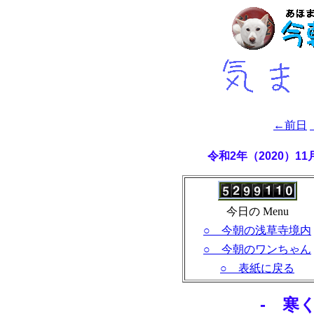
←前日
令和2年（2020）1
今日の Menu
○ 今朝の浅草寺境内
○ 今朝のワンちゃん
○ 表紙に戻る
- 寒