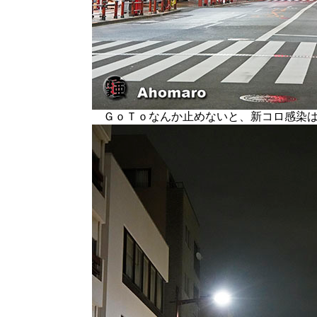
ＧｏＴｏなんか止めないと、新コロ感染は