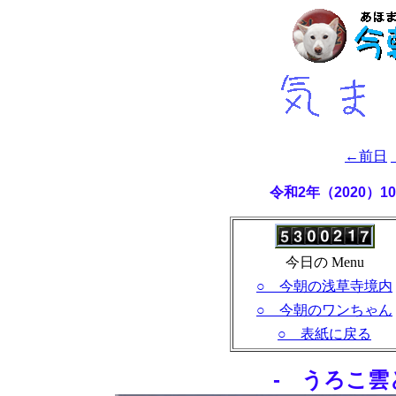
←前日
令和2年（2020）
今日の Menu
○ 今朝の浅草寺境内
○ 今朝のワンちゃん
○ 表紙に戻る
- うろこ雲