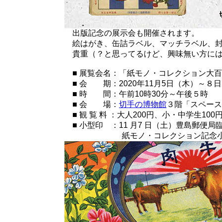
出版記念の展示会も開催されます。
絵はがき、缶詰ラベル、マッチラベル、封
貴重（？と思ってるけど、興味無い方には
■ 展覧会名：「紙モノ・コレクション大百
■ 会 期：2020年11月5日（木）～８
■ 時 間：午前10時30分～午後５時
■ 会 場：
切手の博物館
３階「スペース
■ 観 覧 料 ：大人200円、小・中学生1
■ 小型印 ：11 月7 日（土）豊島郵便
紙モノ・コレクション記念小型印