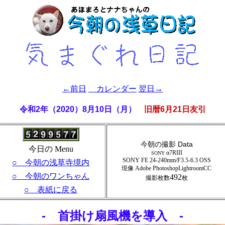
←前日
カレンダー
翌日→
令和2年（2020）8月10日（月）
旧暦6月21日友引
今朝の撮影 Data
今日の Menu
α7RIII
SONY
SONY FE 24-240mm/F3.5-6.3 OSS
○ 今朝の浅草寺境内
現像 Adobe PhotoshopLightroomCC
○ 今朝のワンちゃん
492
撮影枚数
枚
○ 表紙に戻る
- 首掛け扇風機を導入 -