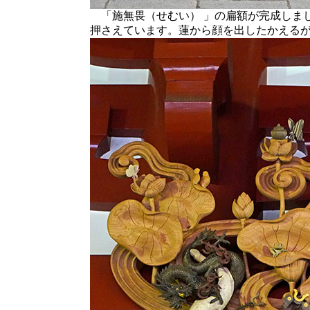
「施無畏（せむい） 」の扁額が完成しま
押さえています。蓮から顔を出したかえる