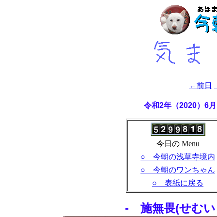
←前日
令和2年（2020）
今日の Menu
○ 今朝の浅草寺境内
○ 今朝のワンちゃん
○ 表紙に戻る
- 施無畏(せむ