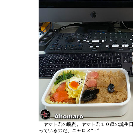
ヤマト君の晩酌。ヤマト君１０歳の誕生日
っているのだ、ニャロメ^ - ^