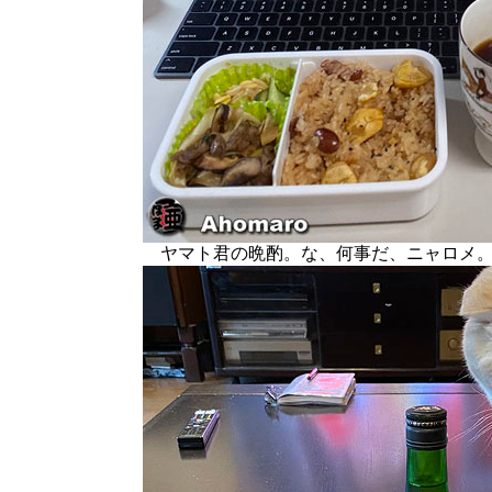
ヤマト君の晩酌。な、何事だ、ニャロメ