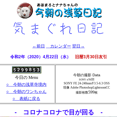
←前日
カレンダー
翌日→
令和2年（2020）4月22日（水）
旧暦3月30日友引
今朝の撮影 Data
今日の Menu
III
SONY α7R
SONY FE 24-240mm/F3.5-6.3 OSS
○ 今朝の浅草寺境内
現像 Adobe PhotoshopLightroomCC
○ 今朝のワンちゃん
599
撮影枚数
枚
○ 表紙に戻る
- コロナコロナで目が回る -