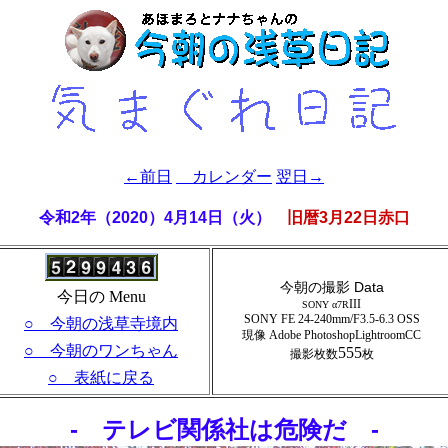
←前日
カレンダー
翌日→
令和2年（2020）4月14日（火）
旧暦3月22日赤口
今朝の撮影 Data
今日の Menu
III
SONY α7R
SONY FE 24-240mm/F3.5-6.3 OSS
○ 今朝の浅草寺境内
現像 Adobe PhotoshopLightroomCC
○ 今朝のワンちゃん
555
撮影枚数
枚
○ 表紙に戻る
- テレビ関係社は危険だ -