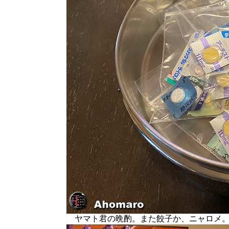
ヤマト君の晩酌。また餃子か、ニャロメ