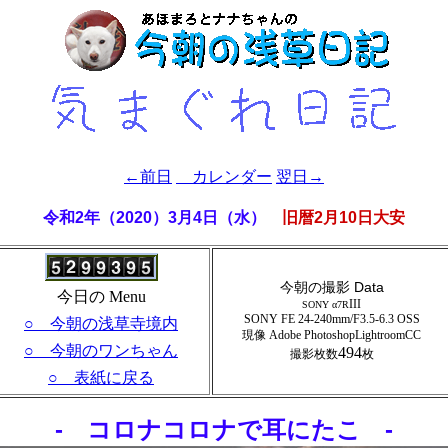
←前日
カレンダー
翌日→
令和2年（2020）3月4日（水）
旧暦2月10日大安
今朝の撮影 Data
今日の Menu
III
SONY α7R
SONY FE 24-240mm/F3.5-6.3 OSS
○ 今朝の浅草寺境内
現像 Adobe PhotoshopLightroomCC
○ 今朝のワンちゃん
494
撮影枚数
枚
○ 表紙に戻る
- コロナコロナで耳にたこ -