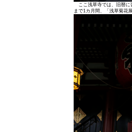
ここ浅草寺では、旧暦に習
まで1カ月間、「浅草菊花