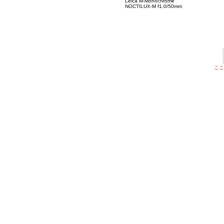
Leica M-Monochrome
NOCTILUX-M f1.0/50mm
ここ