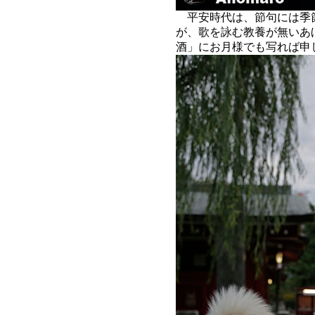
平安時代は、節句には季
が、歌を詠む教養が無いあ
酒」にお月様でも写れば申