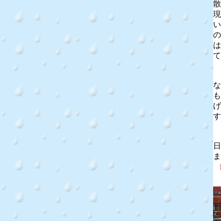
散
現
い
の
は
て
な
も
げ
す
日
ま