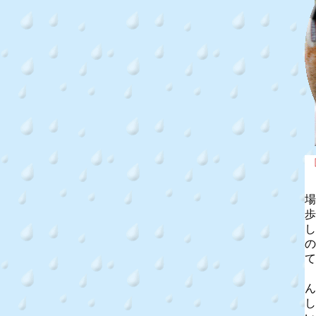
場
歩
し
の
て
ん
し