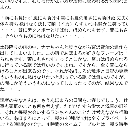
ないのですよ。むしろ行かない方が虐待に思われるかの知れま
よね。
雨にも負けず 風にも負けず雪にも夏の暑さにも負けぬ 丈夫
体を持ち 欲はなく決して瞋（イカ）らず いつも静かに笑って
・・・。皆にデクノボーと呼ばれ、ほめられもせず、苦にもさ
、そういうものに私はなりたい・・・。」
土砂降りの雨の中、ナナちゃんと歩きながら宮沢賢治の遺作を
出してしまいました。この詩であほまろが好きなフレーズは「
られもせず、苦にもされず」ってとこかな。努力はほめられる
に行っている訳では無いのですよね。ですから、全く苦になら
けることが出来るのです。それがあほまろの散歩と日記の更新
ういうものに私はなりたいと思っている訳では無いのですが、
の間にかそういうものになってしまったってのが、結果なんで
ね・・・。
読者のみなさんは、もうあほまろの日課をご存じでしょう。仕
事も家庭のことも何も考えず、ただひたすら愛犬と浅草の町並
、それと毎朝お会いするワンちゃんのことだけ考えながら行動
いる。あほまろにとって、朝の４時間だけは全くプライベート
ごせる時間なのです。４時間のタイムテーブルとは、朝５時半