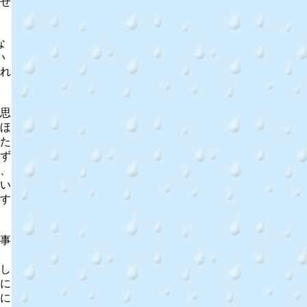
せ
な
い
れ
思
ほ
た
ず
、
い
す
事
し
に
に