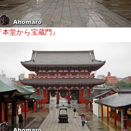
『本堂から宝蔵門』