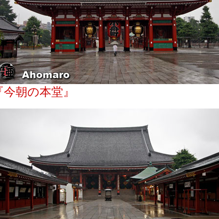
『今朝の本堂』