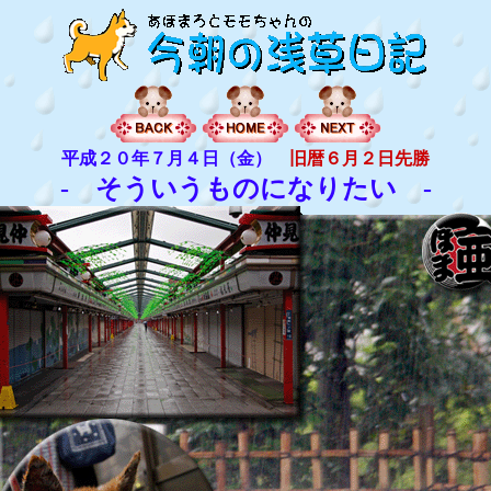
平成２０年７月４日（金）
旧暦６月２日先勝
- そういうものになりたい -