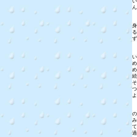
い
ん
「
身
る
ず
い
め
め
続
そ
つ
よ
の
み
て
過