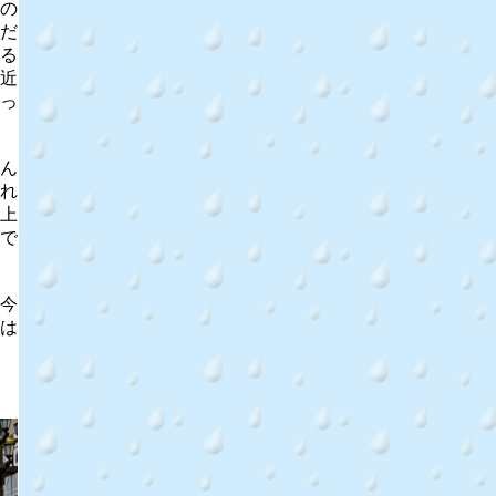
の
だ
る
近
っ
ん
れ
上
で
今
は