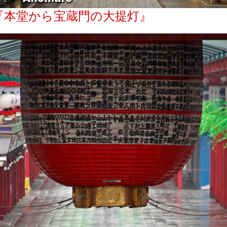
『本堂から宝蔵門の大提灯』