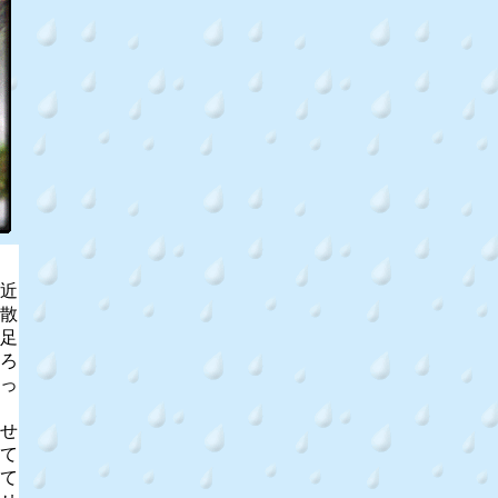
近
散
足
ろ
っ
せ
て
て