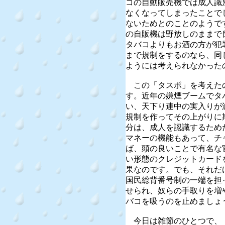
コの自動販売機では成人識
なくなってしまったことで
ないためとのことのようで
の自販機は野放しのままで
タバコよりもお酒の方が犯
まで規制をするのなら、同
ようには考えられなかった
この「タスポ」を考えた
す。近年の嫌煙ブームでタ
い、天下り連中の実入りが
規制を作ってその上がりに
分は、成人を認識するため
マネーの機能もあって、チ
ば、頭の良いことで有名な
い形態のクレジットカード
果なのです。でも、それだ
国民総背番号制の一端を担
せられ、奴らの手取りを増
バコを吸うのを止めましょ
今日は雑節のひとつで、