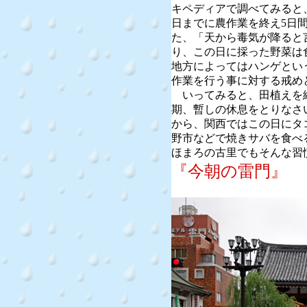
キペディアで調べてみると
日までに農作業を終え5日
た、「天から毒気が降ると
り、この日に採った野菜は
地方によってはハンゲとい
作業を行う事に対する戒め
いってみると、田植えを
期、暫しの休息をとりなさ
から、関西ではこの日にタ
野市などで焼きサバを食べ
ほまろの古里でもそんな習
『今朝の雷門』