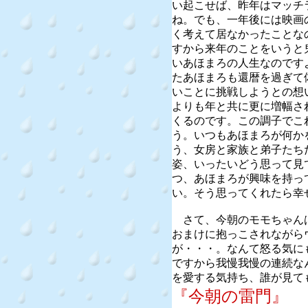
い起こせば、昨年はマッチ
ね。でも、一年後には映画
く考えて居なかったことな
すから来年のことをいうと
いあほまろの人生なのです
たあほまろも還暦を過ぎて
いことに挑戦しようとの想
よりも年と共に更に増幅さ
くるのです。この調子でこ
う。いつもあほまろが何か
う、女房と家族と弟子たち
姿、いったいどう思って見
つ、あほまろが興味を持っ
い。そう思ってくれたら幸
さて、今朝のモモちゃん
おまけに抱っこされながら
が・・・。なんて怒る気に
ですから我慢我慢の連続な
を愛する気持ち、誰が見て
『今朝の雷門』