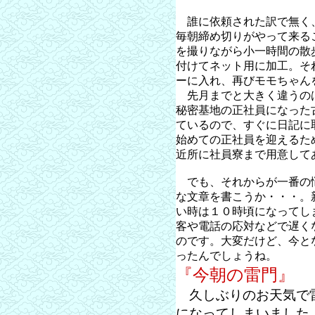
誰に依頼された訳で無く
毎朝締め切りがやって来る
を撮りながら小一時間の散
付けてネット用に加工。そ
ーに入れ、再びモモちゃん
先月までと大きく違うの
秘密基地の正社員になった
ているので、すぐに日記に
始めての正社員を迎えるた
近所に社員寮まで用意して
でも、それからが一番の
な文章を書こうか・・・。
い時は１０時頃になってし
客や電話の応対などで遅く
のです。大変だけど、今と
ったんでしょうね。
『今朝の雷門』
久しぶりのお天気で雷
になってしまいました