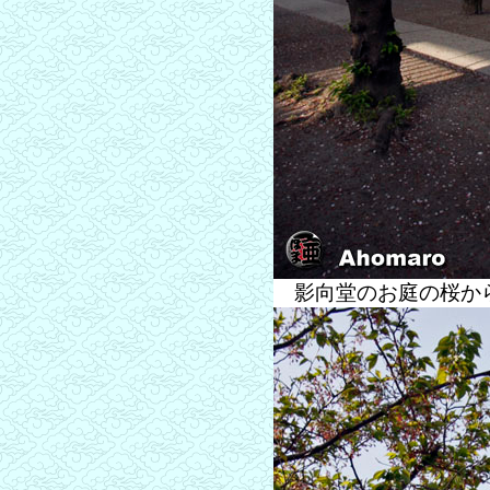
影向堂のお庭の桜か