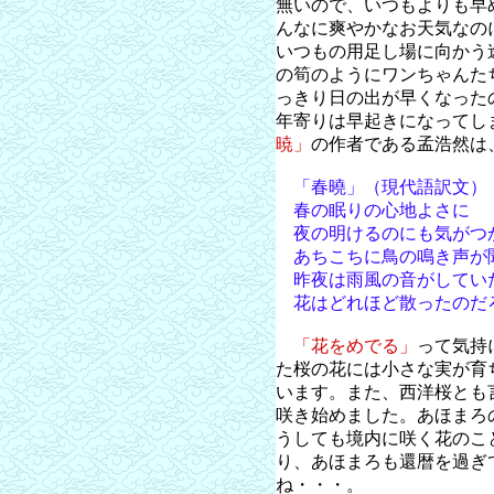
無いので、いつもよりも早
んなに爽やかなお天気なの
いつもの用足し場に向かう
の筍のようにワンちゃんた
っきり日の出が早くなった
年寄りは早起きになってし
暁」
の作者である孟浩然は
「春曉」（現代語訳文）
春の眠りの心地よさに
夜の明けるのにも気がつ
あちこちに鳥の鳴き声が
昨夜は雨風の音がしてい
花はどれほど散ったのだ
「花をめでる」
って気持
た桜の花には小さな実が育
います。また、西洋桜とも
咲き始めました。あほまろ
うしても境内に咲く花のこ
り、あほまろも還暦を過ぎ
ね・・・。