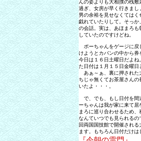
んの姿よりも大相撲の桟敷
過ぎ、女房が早く行きまし
男の余裕を見せなくてはく
戯れていたりして。そっか
の会話。実は、あほまろも
していたのですけどね。
ポーちゃんをゲージに戻
けようとカバンの中から券
今日は１６日土曜日だよね
た日付は１月１５日金曜日
あぁ～ぁ、裏に押された
ちじゃ無くてお茶屋さんの
いたよ・・・。
で、でも、もし日付を間
ーちゃんは我が家に来て居
まろに巡り合わせるため、
なんていつでも見られるの
回両国国技館で開催される
ます。もちろん日付だけは
『今朝の雷門』