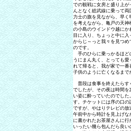
での観戦に女房と盛り上が
んとなく総武線に乗って両
力士の旗を見ながら、早く
を考えながら、亀戸の天神
の小島のウインドウ越にか
目に入り、ちょっと中に入
からじ～っと我々を見つめ
のです。
手のひらに乗っかるほど
うにまん丸く、とっても愛
れて帰ると、我が家で一番
子供のように亡くなるまで
普段は食事を終えたらす
でしたが、その夜は時間を
い姿に酔っていたのでした
す。チケットには序の口の
ですが、やはりテレビの放
午前中から時計を見上げな
に書かれたお茶屋さんに行
いったい幾ら包んだら良い