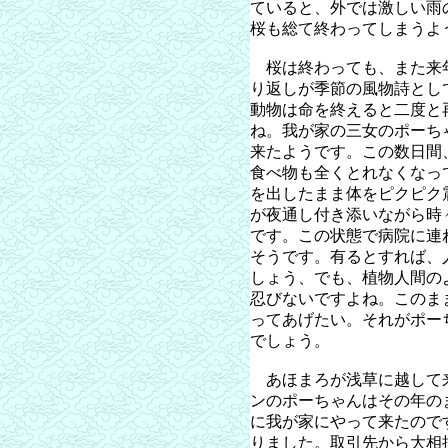
ていると、外では激しい雨
桜も総て終わってしまうよ
桜は終わっても、また来
り返しが季節の風物詩とし
動物は命を終えると二度と
ね。我が家の三女のポーち
来たようです。この数日間
食べ物も全くとれなくなっ
を出したまま体をピクピク
が夜通し付き添いながら時
です。この状態で病院に連
そうです。有るとすれば、
しょう、でも、植物人間の
忍びないですよね。このま
ってあげたい。それがポー
でしょう。
あほまろが浅草に越して
ンのポーちゃんはその年の
に我が家にやって来たので
りました。取引先から大相