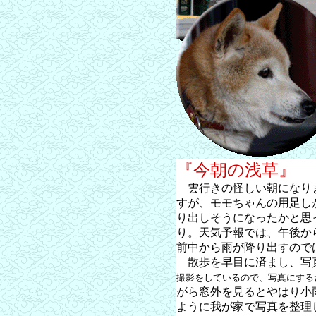
『今朝の浅草』
雲行きの怪しい朝になり
すが、モモちゃんの用足し
り出しそうになったかと思
り。天気予報では、午後か
前中から雨が降り出すので
散歩を早目に済まし、写
撮影をしているので、写真にする
がら窓外を見るとやはり小
ように我が家で写真を整理