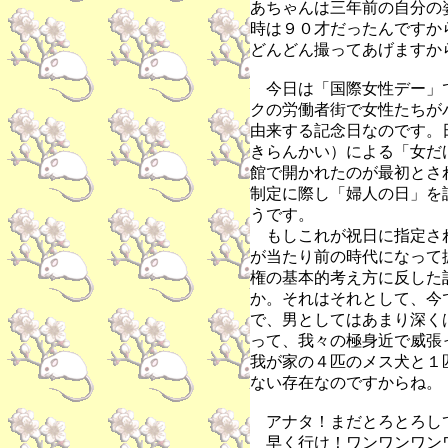
あちゃんは三年前の自分の
時は９０才だったんですか
どんどん撮ってあげますか
今日は「国際女性デー」です
クの労働者街で女性たちが
由来する記念日なのです。日
きらんかい）による「女だ
館で開かれたのが最初とされ
制定に際し「婦人の日」を
うです。
もしこれが祝日に指定さ
が当たり前の時代になって
権の基本的考え方に反した
か。それはそれとして、今
で、男としてはあまり深く
って、我々の極身近で威張
我が家の４匹のメス犬と１
ない存在なのですからね。
アナタ！まだとろとろし
早く行け！ワンワンワン