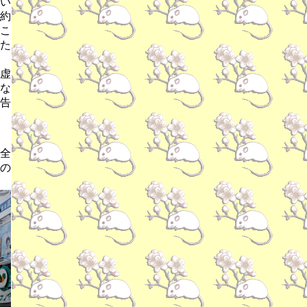
い
約
こ
た
虚
な
告
全
の