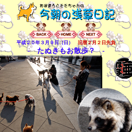
平成２０年３月９日（日）
旧暦２月２日先負
- たぬきもお散歩？ -