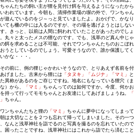
ちゃんたちの飼い主が狸を見付け餌を与えるようになったから
いわれています。今朝も、清掃作業場の塀の外で、ワンちゃん
が遊んでいるのをジ～っと見ていましたよ。おかげで、かなり
いても柵の中には入るのですが、その場を逃げようとはしない
す。きっと、以前は人間に飼われていたことがあったのでしょ
。丸々と太ったメスの狸なのです。でも、浅草のど真ん中じゃ
の餌を求めることは不可能、それでワンちゃんたちのおこぼれ
おうとしているのでしょう。可愛そうなので、誰か保護してく
いかな・・・。
その前に、例の狸じゃかわいそうなので、とりあえず名前を付
あげました。古来から狸には
「タヌキ」「ムジナ」「マミ」
と
た異称があるのをご存じですね。地名にもなっている狸穴（ま
な）から、
「マミ」
ちゃんってのは如何ですか。今度、何かお
を持って行ってモモちゃんとお友達にしてあげましょうね。
「
」
ちゃん。
ワンちゃんたちと狸の
「マミ」
ちゃんに夢中になってしまって
朝は大切なことを２つも忘れて帰ってしまいました。その一つ
、なんと浅草神社を詣でるのと写真を撮るのを忘れていたので
。困ったことですね、浅草神社にはこれから詣でたら済むこと