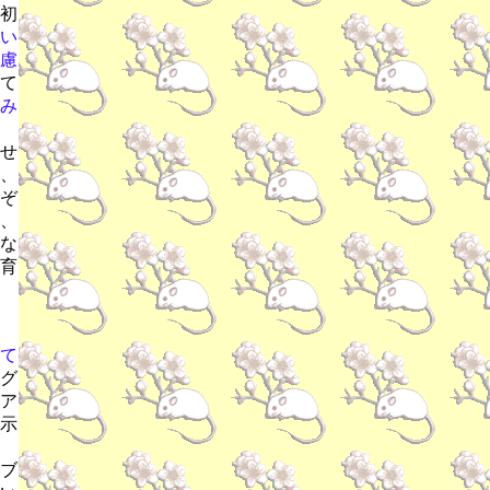
初
い
慮
て
み
せ
、
ぞ
、
な
育
て
グ
ア
示
ブ