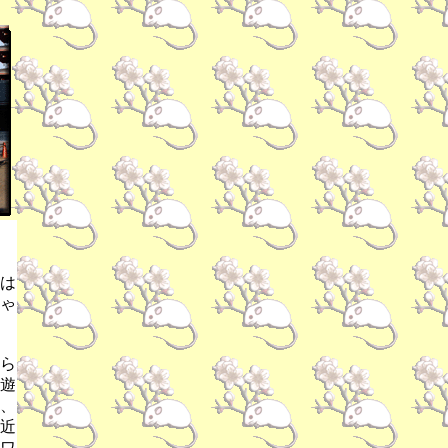
は
ゃ
ら
遊
、
近
ワ