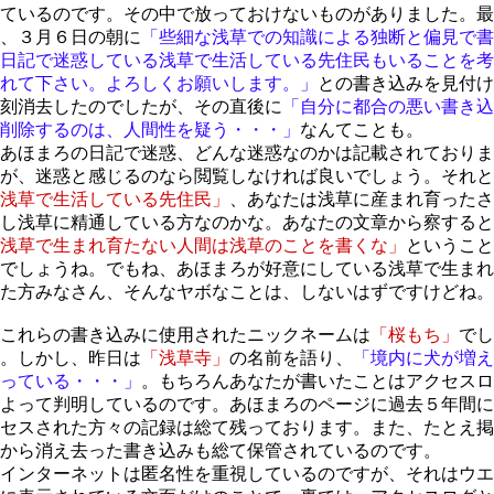
ているのです。その中で放っておけないものがありました。最
、３月６日の朝に
「些細な浅草での知識による独断と偏見で書
日記で迷惑している浅草で生活している先住民もいることを考
れて下さい。よろしくお願いします。」
との書き込みを見付け
刻消去したのでしたが、その直後に
「自分に都合の悪い書き込
削除するのは、人間性を疑う・・・」
なんてことも。
あほまろの日記で迷惑、どんな迷惑なのかは記載されておりま
が、迷惑と感じるのなら閲覧しなければ良いでしょう。それと
浅草で生活している先住民」
、あなたは浅草に産まれ育ったさ
し浅草に精通している方なのかな。あなたの文章から察すると
浅草で生まれ育たない人間は浅草のことを書くな」
ということ
でしょうね。でもね、あほまろが好意にしている浅草で生まれ
た方みなさん、そんなヤボなことは、しないはずですけどね。
これらの書き込みに使用されたニックネームは
「桜もち」
でし
。しかし、昨日は
「浅草寺」
の名前を語り、
「境内に犬が増え
っている・・・」
。もちろんあなたが書いたことはアクセスロ
よって判明しているのです。あほまろのページに過去５年間に
セスされた方々の記録は総て残っております。また、たとえ掲
から消え去った書き込みも総て保管されているのです。
インターネットは匿名性を重視しているのですが、それはウエ