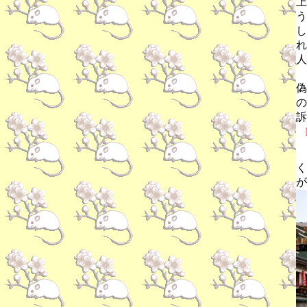
上
う
し
れ
人
偽
の
訴
く
が