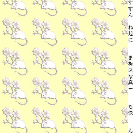
す
す
ん
ね
起
に
ま
梅
ス
な
真
ー
ち
快
ん