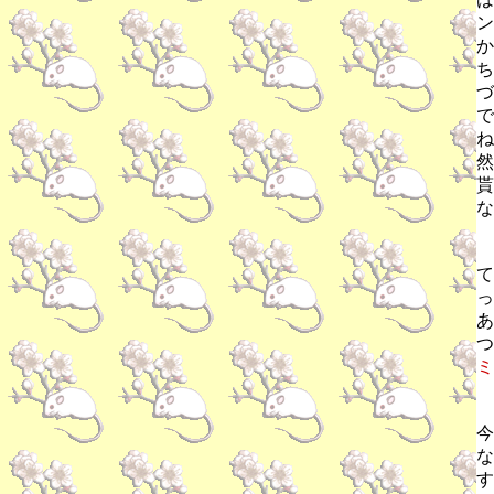
ン
か
ち
づ
で
ね
然
貰
な
て
っ
あ
つ
ミ
今
な
す