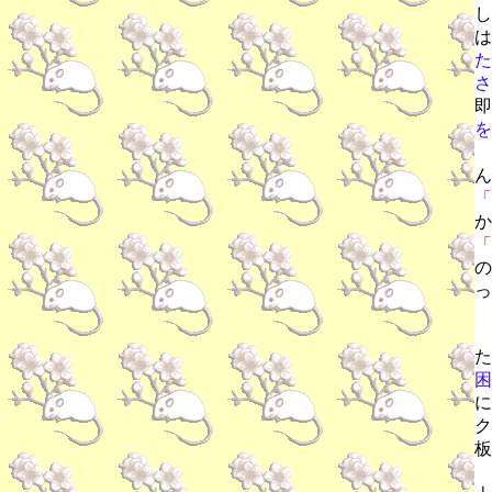
し
は
た
さ
即
を
ん
「
か
「
の
っ
た
困
に
ク
板