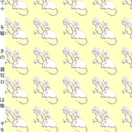
で
ゃ
を
嘘
き
の
麗
写
ロ
は
愉
そ
を