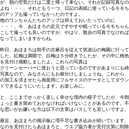
が、朝の空気だけは二度と帰って来ない。それが記録写真なの
よね・・・。それともう一つ、日記の表紙に使っているモモち
のアップも撮っていなかったのですよ。
他のワンちゃんたちのアップは抑えておいたっていのに
・・・。今、あほまろの足元ですやすや眠っているモモちゃん
こして撮っても良いのですが、やはり、散歩の写真でなければ
なってしまいますからね。
昨日、あほまろは助手の古麻呂を従えて筑波山の梅園に行って
した。紅梅は満開で、白梅は５分咲きでしたが、その中に桃色
を見付け感動しましたよ。これらの写真は
クリーンセーバーに使おうと思っているのですがあまりにも綺
写真なので、みなさんにもお裾分けしましょうね。これから、
の加工を済ませたら画面用にフルサイズのデータとしてダウン
ドできるようにいたします。お楽しみに。
と、ここまでせっかく楽しく幸せな境内の様子でしたが、今朝
ょっと書き留めておかなければいけないことがあるのです。不
な思いがお嫌いな方は以下の文章はパスしても宜しいですよ。
最近、あほまろの掲示板に理不尽な書き込みが続いています。
なのを見付けたらあほまろと、ウエブ協力者が見付次第に削除