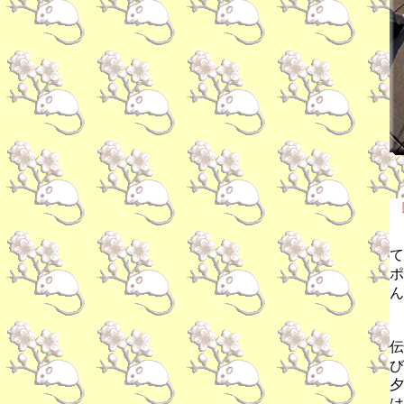
て
ポ
ん
伝
び
夕
は