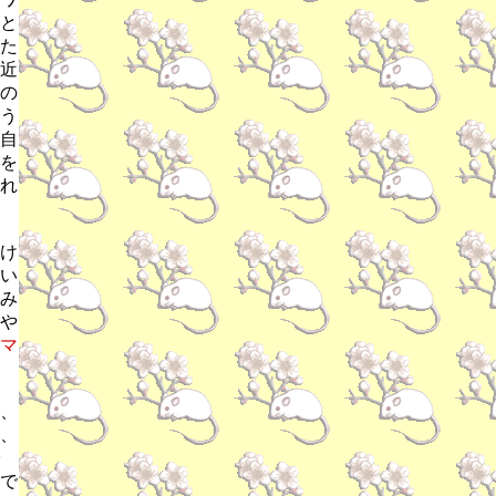
と
た
近
の
う
自
を
れ
け
い
み
や
マ
、
、
で