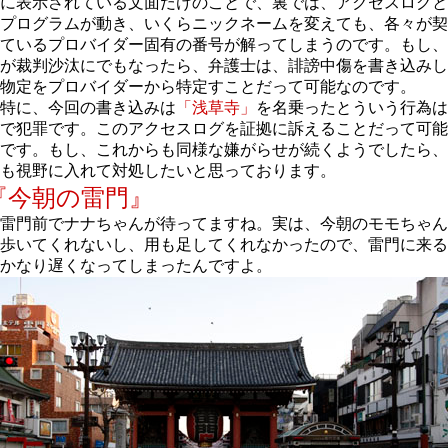
に表示されている文面だけのことで、裏では、アクセスログと
プログラムが動き、いくらニックネームを変えても、各々が契
ているプロバイダー固有の番号が解ってしまうのです。もし、
が裁判沙汰にでもなったら、弁護士は、誹謗中傷を書き込みし
物定をプロバイダーから特定すことだって可能なのです。
特に、今回の書き込みは
「浅草寺」
を名乗ったとういう行為は
で犯罪です。このアクセスログを証拠に訴えることだって可能
です。もし、これからも同様な嫌がらせが続くようでしたら、
も視野に入れて対処したいと思っております。
『今朝の雷門』
雷門前でナナちゃんが待ってますね。実は、今朝のモモちゃん
歩いてくれないし、用も足してくれなかったので、雷門に来る
かなり遅くなってしまったんですよ。