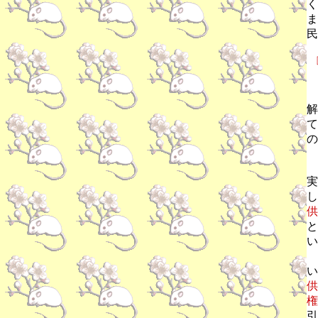
く
ま
民
解
て
の
実
し
供
と
い
い
供
権
引