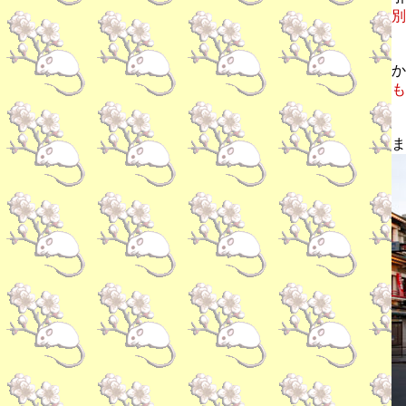
別
か
も
ま