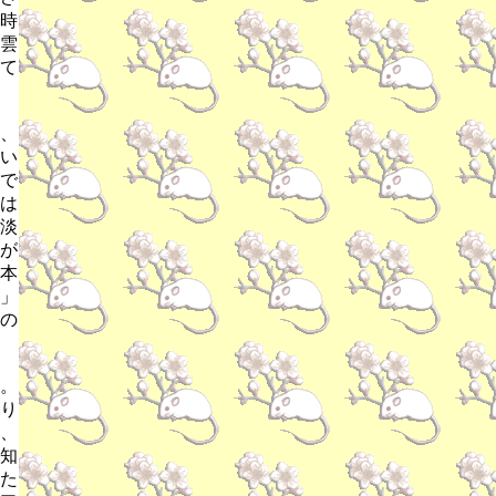
時
雲
て
、
い
で
は
淡
が
本
」
の
。
り
、
知
た