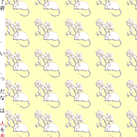
了
府
、
い
、
っ
だ
な
は
人
を
差