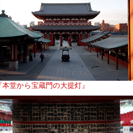
『本堂から宝蔵門の大提灯』