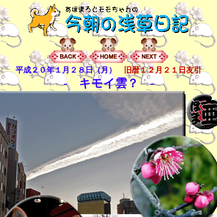
平成２０年１月２８日（月）
旧暦１２月２１日友引
- キモイ雲？ -