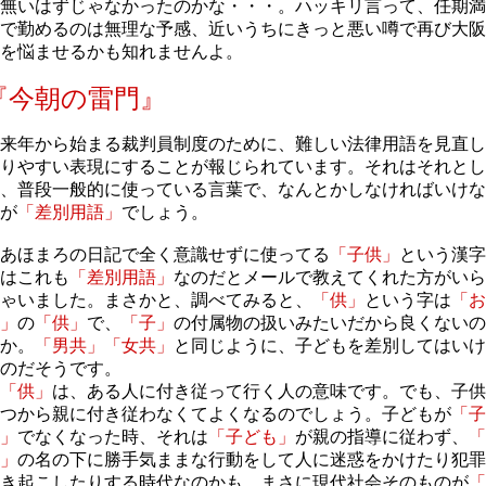
無いはずじゃなかったのかな・・・。ハッキリ言って、任期満
で勤めるのは無理な予感、近いうちにきっと悪い噂で再び大阪
を悩ませるかも知れませんよ。
『今朝の雷門』
来年から始まる裁判員制度のために、難しい法律用語を見直し
りやすい表現にすることが報じられています。それはそれとし
、普段一般的に使っている言葉で、なんとかしなければいけな
が
「差別用語」
でしょう。
あほまろの日記で全く意識せずに使ってる
「子供」
という漢字
はこれも
「差別用語」
なのだとメールで教えてくれた方がいら
ゃいました。まさかと、調べてみると、
「供」
という字は
「お
」
の
「供」
で、
「子」
の付属物の扱いみたいだから良くないの
か。
「男共」「女共」
と同じように、子どもを差別してはいけ
のだそうです。
「供」
は、ある人に付き従って行く人の意味です。でも、子供
つから親に付き従わなくてよくなるのでしょう。子どもが
「子
」
でなくなった時、それは
「子ども」
が親の指導に従わず、
「
」
の名の下に勝手気ままな行動をして人に迷惑をかけたり犯罪
き起こしたりする時代なのかも。まさに現代社会そのものが
「