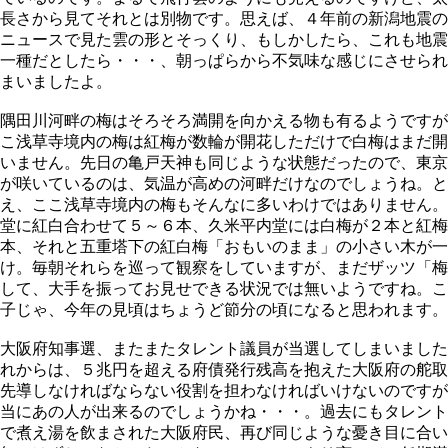
長さから見てそれとは別物です。思えば、４年前の新潟地震の
ニュースで見た雲の形とそっくり、もしかしたら、これも地震
一種だとしたら・・・、朝っぱらから不気味な感じにさせられ
まいましたよ。
隅田川河畔の梅はそろそろ満開を向かえる物も有るようですが
こ浅草寺境内の梅は紅梅が数輪が開花しただけで白梅はまだ開
いません。先日の亀戸天神も同じような状態だったので、東京
が咲いているのは、気温が高めの河畔だけなのでしょうね。と
え、ここ浅草寺境内の梅もそんなに多いわけではありません。
堂に紅白合わせて５～６本、久米平内堂には白梅が２本と紅梅
本、それと五重塔下の紅白梅「おもいのまま」の小さい木が一
け。毎朝それらを巡って観察をしていますが、まだザッツ「梅
して、大手を振ってお見せできる状況では無いようですね。こ
子じゃ、今年の見頃はちょうど節分の頃になると思われます。
大阪府知事選、またまたタレント議員が当選してしまいました
れからは、５兆円を超える府債発行残高を抱えた大阪府の舵取
先導しなければならない役割を担わなければいけないのですが
当にあの人が出来るのでしょうかね・・・。過去にもタレント
で煮え湯を飲まされた大阪府民、再び同じような憂き目に合い