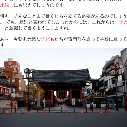
用語」
にも思えてしまうのです。
何も、そんなことまで目くじらを立てる必要があるのでしょう
。 でも、差別と言われてしまったからには、これからは
「子
」
と意識して書くようにしますね。
あ～、今朝も元気な
子ども
たちが雷門前を通って学校に通って
す。