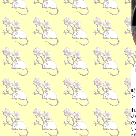
時
と
れ
の
の
い
び