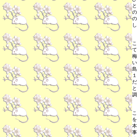
と
の
の
し
こ
て
梅
い
島
１
だ
と
調
こ
を
本
事