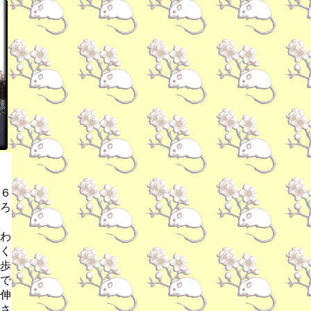
６
ろ
わ
く
歩
で
伸
さ