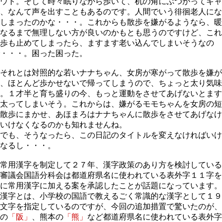
ウト。そして時々眠りながら歩いて、机の角にぶつかってキャ
、なんて声を出すこともあるのです。人間でいう徘徊老人にな
しまったのかな・・・。これからも散歩を嫌がるようなら、暖
なるまで無理しない方が良いのかもとも思うのですけど、これ
歩も止めてしまったら、ますます老い込んでしまいそうなの
・・・。困った困った。
それとは対照的な若いナナちゃん、女房が寒がって散歩を嫌が
、ほとんど歩かせないで帰ってしまうので、ちょっと太り気味
。１才半と育ち盛りの今、もっと運動をさせてあげないとます
太ってしまいそう。これからは、嫌がるモモちゃんを女房の短
散歩にまかせ、あほまろはナナちゃんに散歩をさせてあげなけ
いけなくなるのかも知れませんね。
でも、そうなったら、この日記のタイトルを変えなければいけ
なるし・・・。
常用漢字を制定して２７年、漢字政策のあり方を検討している
審議会国語分科会は都道府県名に使われている表外字１１字を
に常用漢字に加える案を承認したことが話題になっています。
漢字とは、小学校の国語で教えるごく常識的な漢字として１９
文字を指定しているのですが、今回の追加措置で驚いたのが、
の
「阪」
、熊本の
「熊」
など都道府県名に使われている表外字