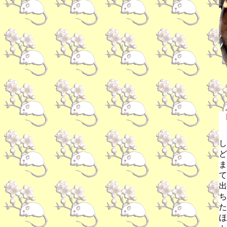
し
ど
ま
て
出
ち
た
ほ