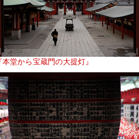
『本堂から宝蔵門の大提灯』