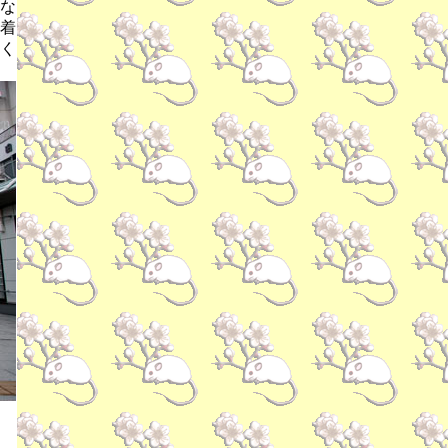
な
着
く