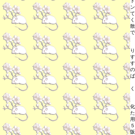
ト
ン
て
く
散
で
り
す
す
の
ば
く
化
た
用
５
阪