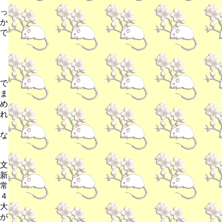
っ
か
で
で
ま
め
れ
な
文
新
常
４
大
が