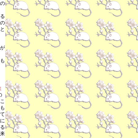
の
る
の
と
が
も
ま
の
こ
も
て
に
る
来