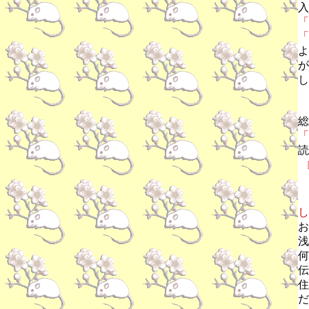
入
「
「
よ
が
し
総
「
読
し
お
浅
何
伝
住
だ