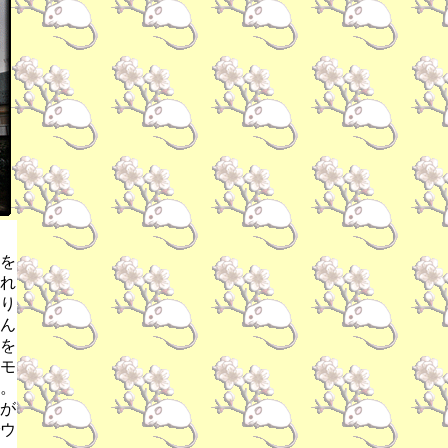
を
れ
り
ん
を
モ
。
が
ウ