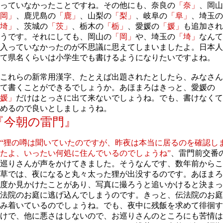
っていなかったことですね。その他にも、奈良の
「奈」
、岡山
岡」
、鹿児島の
「鹿」
、山梨の
「梨」
、岐阜の
「阜」
、埼玉の
埼」
、茨城の
「茨」
、栃木の
「栃」
、愛媛の
「媛」
も追加され
うです。それにしても、岡山の
「岡」
や、埼玉の
「埼」
なんて
入っていなかったのが不思議に思えてしまいましたよ。日本人
て県名くらいは小学生でも書けるようになりたいですよね。
これらの新常用漢字、たとえば出題されたとしたら、みなさん
て書くことができるでしょうか。あほまろはきっと、愛媛の
媛」
だけはとっさに出て来ないでしょうね。でも、書けなくて
めるので良いとしましょうね。
『今朝の雷門』
“狸の噂は聞いていたのですが、昨夜は本当に居るのを確認し
たよ、いったい何処に住んでいるのでしょうね”
、雷門前交番
巡りさんが声をかけてきました。そうなんです、数年前からこ
草では、夜になると丸々太った狸が出没するのです。あほまろ
度か見かけたことがあり、写真に撮ろうと追いかけると決まっ
法院のお庭に逃げ込んでしまうのです。きっと、伝法院のお庭
み着いているのでしょうね。でも、夜中に残飯を求めて徘徊す
けで、他に悪さはしないので、お巡りさんのところにも苦情は