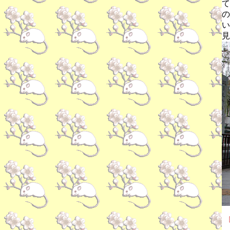
て
の
い
見