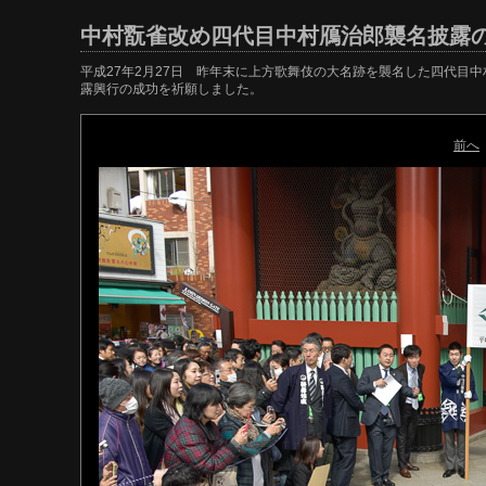
中村翫雀改め四代目中村鴈治郎襲名披露
平成27年2月27日 昨年末に上方歌舞伎の大名跡を襲名した四代目
露興行の成功を祈願しました。
前へ