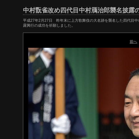
中村翫雀改め四代目中村鴈治郎襲名披露
平成27年2月27日 昨年末に上方歌舞伎の大名跡を襲名した四代目
露興行の成功を祈願しました。
前へ