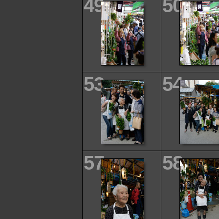
49
50
53
54
57
58