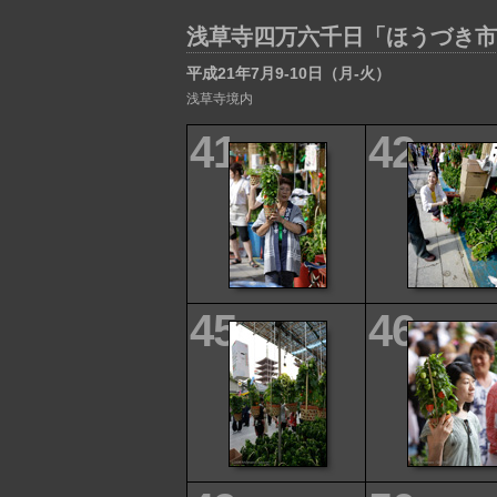
浅草寺四万六千日「ほうづき市
平成21年7月9-10日（月-火）
浅草寺境内
41
42
45
46