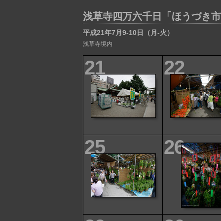
浅草寺四万六千日「ほうづき市
平成21年7月9-10日（月-火）
浅草寺境内
21
22
25
26