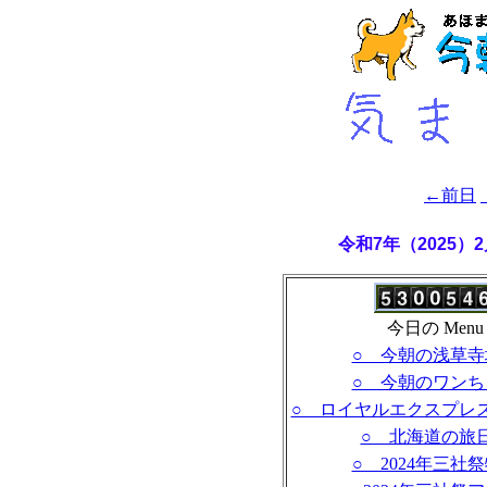
←前日
令和7年（2025）
今日の Menu
○ 今朝の浅草寺
○ 今朝のワンち
○ ロイヤルエクスプレ
○ 北海道の旅
○ 2024年三社