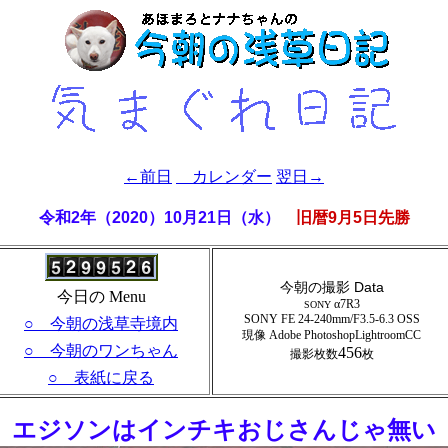
←前日
カレンダー
翌日→
令和2年（2020）10月21日（水）
旧暦9月5日先勝
今朝の撮影 Data
今日の Menu
α7R3
SONY
SONY FE 24-240mm/F3.5-6.3 OSS
○ 今朝の浅草寺境内
現像 Adobe PhotoshopLightroomCC
○ 今朝のワンちゃん
456
撮影枚数
枚
○ 表紙に戻る
- エジソンはインチキおじさんじゃ無い 