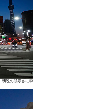
、朝晩の肌寒さに季