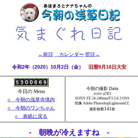
←前日
カレンダー
翌日→
令和2年（2020）10月2日（金）
旧暦8月16日大安
今朝の撮影 Data
今日の Menu
α7R3
SONY
SONY FE 24-240mm/F3.5-6.3 OSS
○ 今朝の浅草寺境内
現像 Adobe PhotoshopLightroomCC
○ 今朝のワンちゃん
141
撮影枚数
枚
○ 表紙に戻る
- 朝晩が冷えますね -