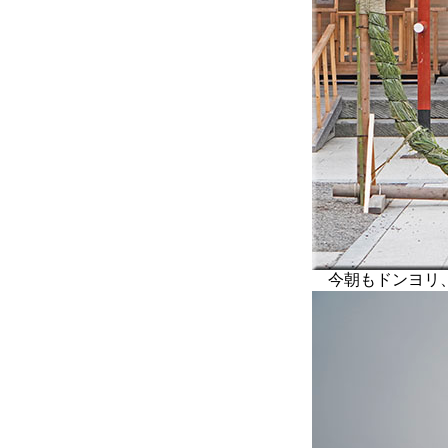
今朝もドンヨリ、