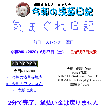
←前日
カレンダー
翌日→
令和2年（2020）6月27日（土）
旧暦5月7日大安
今朝の撮影 Data
今日の Menu
α7RIII
SONY
SONY FE 24-240mm/F3.5-6.3 OSS
○ 今朝の浅草寺境内
現像 Adobe PhotoshopLightroomCC
○ 今朝のワンちゃん
433
撮影枚数
枚
○ 表紙に戻る
- 2分で完了、過払い金は戻りません‎ -