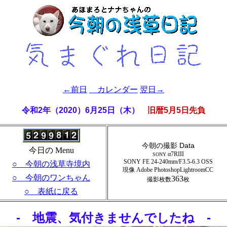
←前日
カレンダー
翌日→
令和2年（2020）6月25日（木）
旧暦5月5日先負
今朝の撮影 Data
今日の Menu
α7RIII
SONY
SONY FE 24-240mm/F3.5-6.3 OSS
○ 今朝の浅草寺境内
現像 Adobe PhotoshopLightroomCC
○ 今朝のワンちゃん
363
撮影枚数
枚
○ 表紙に戻る
- 地震、気付きませんでしたね -