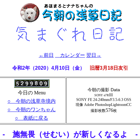
←前日
カレンダー
翌日→
令和2年（2020）4月10日（金）
旧暦3月18日友引
今朝の撮影 Data
今日の Menu
III
SONY α7R
SONY FE 24-240mm/F3.5-6.3 OSS
○ 今朝の浅草寺境内
現像 Adobe PhotoshopLightroomCC
○ 今朝のワンちゃん
576
撮影枚数
枚
○ 表紙に戻る
- 施無畏（せむい）が新しくなるよ -