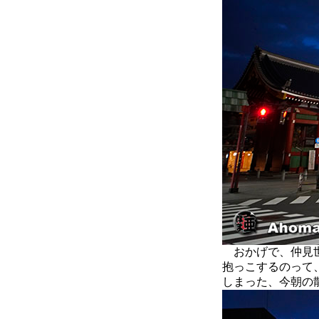
おかげで、仲見世
抱っこするのって
しまった、今朝の