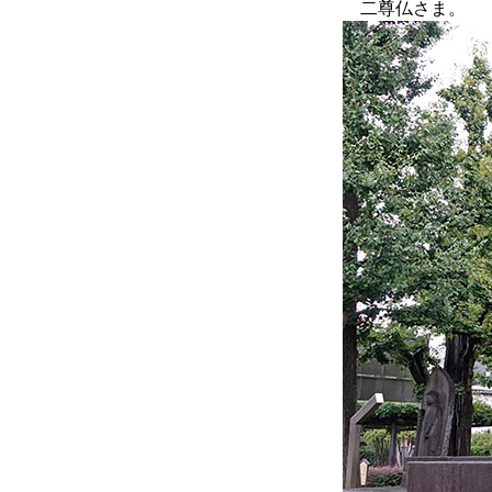
二尊仏さま。