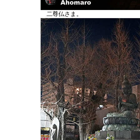
二尊仏さま。