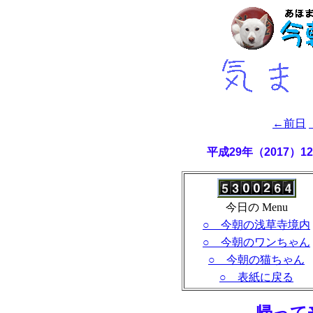
←前日
平成29年（2017）
今日の Menu
○ 今朝の浅草寺境内
○ 今朝のワンちゃん
○ 今朝の猫ちゃん
○ 表紙に戻る
- 帰って