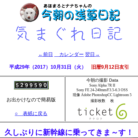
←前日
カレンダー
翌日→
平成29年（2017）10月31日（火）
旧暦9月12日友引
今朝の撮影 Data
Sony Alpha 7R II
Sony FE 24-240mm/F3.5-6.3 OSS
現像 Adobe PhotoshopCC Lightroom
5
お出かけなので簡易版
撮影枚数
枚
○ 表紙に戻る
- 久しぶりに新幹線に乗ってきま～す！ 