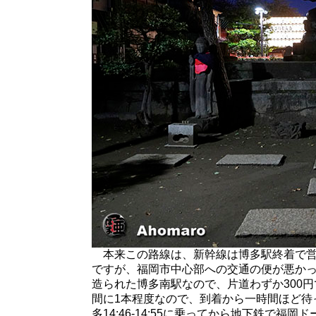
本来この路線は、新幹線は博多駅終着で営
ですが、福岡市中心部への交通の便が悪か
造られた博多南駅なので、片道わずか300
間に1本程度なので、到着から一時間ほど待って、
多14:46-14:55に乗ってから地下鉄で福