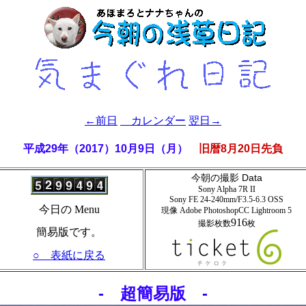
←前日
カレンダー
翌日→
平成29年（2017）10月9日（月）
旧暦8月20日先負
今朝の撮影 Data
Sony Alpha 7R II
Sony FE 24-240mm/F3.5-6.3 OSS
今日の Menu
現像 Adobe PhotoshopCC Lightroom
5
916
撮影枚数
枚
簡易版です。
○ 表紙に戻る
- 超簡易版 -