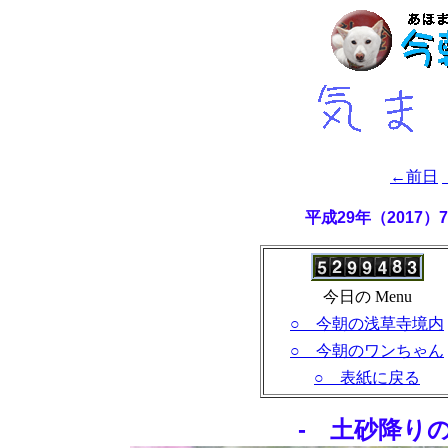
←前日
平成29年（2017
今日の Menu
○ 今朝の浅草寺境内
○ 今朝のワンちゃん
○ 表紙に戻る
- 土砂降り