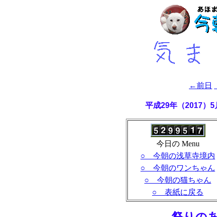
←前日
平成29年（2017
今日の Menu
○ 今朝の浅草寺境内
○ 今朝のワンちゃん
○ 今朝の猫ちゃん
○ 表紙に戻る
- 祭りの