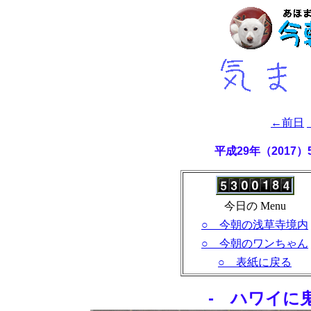
←前日
平成29年（2017
今日の Menu
○ 今朝の浅草寺境内
○ 今朝のワンちゃん
○ 表紙に戻る
- ハワイに