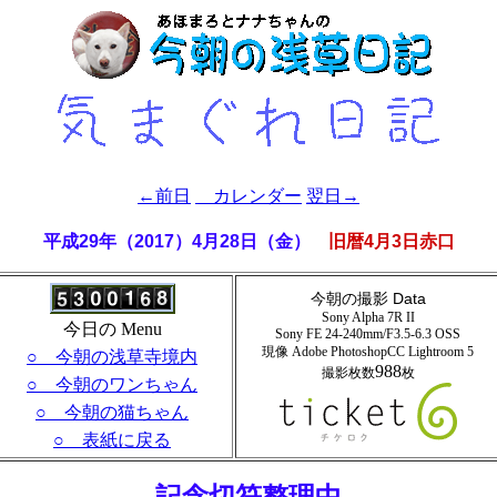
←前日
カレンダー
翌日→
平成29年（2017）4月28日（金）
旧暦4月3日赤口
今朝の撮影 Data
Sony Alpha 7R II
今日の Menu
Sony FE 24-240mm/F3.5-6.3 OSS
現像 Adobe PhotoshopCC Lightroom
5
○ 今朝の浅草寺境内
988
撮影枚数
枚
○ 今朝のワンちゃん
○ 今朝の猫ちゃん
○ 表紙に戻る
- 記念切符整理中 -