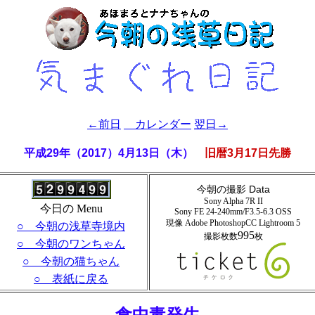
←前日
カレンダー
翌日→
平成29年（2017）4月13日（木）
旧暦3月17日先勝
今朝の撮影 Data
Sony Alpha 7R II
今日の Menu
Sony FE 24-240mm/F3.5-6.3 OSS
現像 Adobe PhotoshopCC Lightroom
5
○ 今朝の浅草寺境内
995
撮影枚数
枚
○ 今朝のワンちゃん
○ 今朝の猫ちゃん
○ 表紙に戻る
- 食中毒発生 -