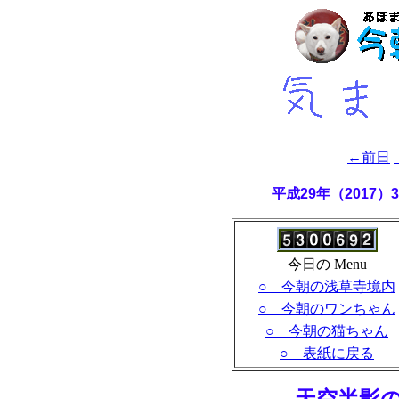
←前日
平成29年（2017
今日の Menu
○ 今朝の浅草寺境内
○ 今朝のワンちゃん
○ 今朝の猫ちゃん
○ 表紙に戻る
- 天空半影